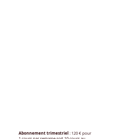
Abonnement trimestriel
: 1
20
€ pour
1 cours par semaine soit 10 cour
s a
u